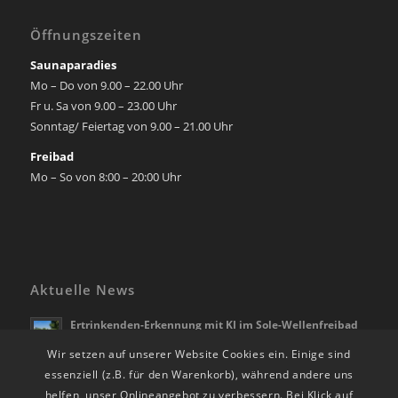
Öffnungszeiten
Saunaparadies
Mo – Do von 9.00 – 22.00 Uhr
Fr u. Sa von 9.00 – 23.00 Uhr
Sonntag/ Feiertag von 9.00 – 21.00 Uhr
Freibad
Mo – So von 8:00 – 20:00 Uhr
Aktuelle News
Ertrinkenden-Erkennung mit KI im Sole-Wellenfreibad
Bad Rappenau
Wir setzen auf unserer Website Cookies ein. Einige sind
21. April 2026 - 10:28
essenziell (z.B. für den Warenkorb), während andere uns
Die Freibadsaison beginnt am 01.05.2026
helfen, unser Onlineangebot zu verbessern. Bei Klick auf