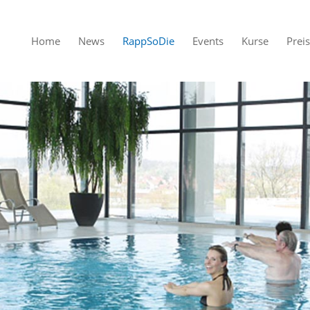
Home
News
RappSoDie
Events
Kurse
Prei