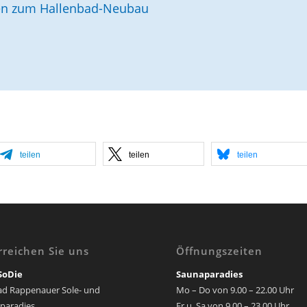
en zum Hallenbad-Neubau
teilen
teilen
teilen
rreichen Sie uns
Öffnungszeiten
SoDie
Saunaparadies
ad Rappenauer Sole- und
Mo – Do von 9.00 – 22.00 Uhr
paradies
Fr u. Sa von 9.00 – 23.00 Uhr