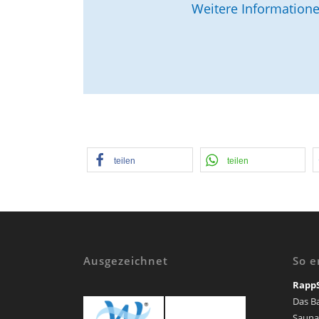
Weitere Information
teilen
teilen
Ausgezeichnet
So e
Rapp
Das B
Sauna