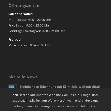
Öffnungszeiten
Saunaparadies
Mo – Do von 9.00 – 22.00 Uhr
Fr u. Sa von 9.00 – 23.00 Uhr
Sonntag/ Feiertag von 9.00 – 21.00 Uhr
Freibad
Mo – So von 8:00 – 20:00 Uhr
Aktuelle News
Ertrinkenden-Erkennung mit KI im Sole-Wellenfreibad
Bad Rappenau
Wir setzen auf unserer Website Cookies ein. Einige sind
21. April 2026 - 10:28
essenziell (z.B. für den Warenkorb), während andere uns
Die Freibadsaison beginnt am 01.05.2026
helfen, unser Onlineangebot zu verbessern. Bei Klick auf
28. März 2026 - 12:39