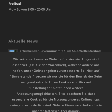
Freibad
Mo – So von 8:00 – 20:00 Uhr
Aktuelle News
Ertrinkenden-Erkennung mit KI im Sole-Wellenfreibad
Bad Rappenau
Wir setzen auf unserer Website Cookies ein. Einige sind
21. April 2026 - 10:28
essenziell (z.B. für den Warenkorb), während andere uns
Die Freibadsaison beginnt am 01.05.2026
helfen, unser Onlineangebot zu verbessern. Bei Klick auf
28. März 2026 - 12:39
"Einverstanden" setzen wir nur die für den Betrieb der Seite
RappSoDie Weihnachts-Shopping vom 24.11. – 23.12.25
zwingend erforderlichen Cookies ein. Klick auf
24. November 2025 - 14:30
"Einstellungen" bietet Ihnen weitere
Anpassungsmöglichkeiten. Bitte beachten Sie, dass
essenzielle Cookies für die Nutzung unseres Onlineshops
zwingend erforderlich sind. Nähere Hinweise erhalten Sie in
unserer Datenschutzerklärung.