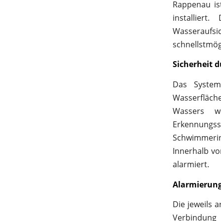
Rappenau ist
installier
Wasseraufsi
schnellstmög
Sicherheit 
Das System
Wasserfläch
Wassers we
Erkennungssy
Schwimmerin
Innerhalb vo
alarmiert.
Alarmierun
Die jeweils a
Verbindung 