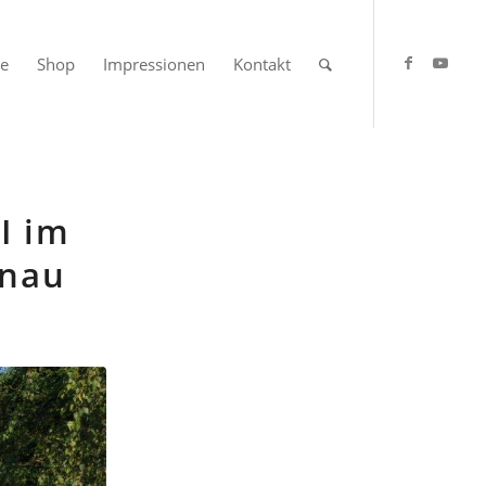
se
Shop
Impressionen
Kontakt
I im
enau