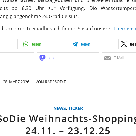
ereits ab 6.30 Uhr zur Verfügung. Die Wassertempera
ängig angenehme 24 Grad Celsius.
und um Ihren Freibadbesuch finden Sie auf unserer
Themensei
teilen
teilen
teil
teilen
E-Mail
28. MÄRZ 2026
/
VON
RAPPSODIE
NEWS
,
TICKER
SoDie Weihnachts-Shoppin
24.11. – 23.12.25