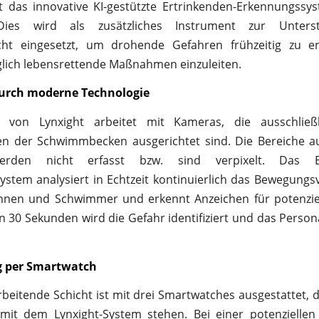
 das innovative KI-gestützte Ertrinkenden-Erkennungssy
t. Dies wird als zusätzliches Instrument zur Unters
cht eingesetzt, um drohende Gefahren frühzeitig zu 
lich lebensrettende Maßnahmen einzuleiten.
durch moderne Technologie
 von Lynxight arbeitet mit Kameras, die ausschließl
en der Schwimmbecken ausgerichtet sind. Die Bereiche a
rden nicht erfasst bzw. sind verpixelt. Das Er
stem analysiert in Echtzeit kontinuierlich das Bewegungs
nen und Schwimmer und erkennt Anzeichen für potenziel
n 30 Sekunden wird die Gefahr identifiziert und das Pers
g per Smartwatch
rbeitende Schicht ist mit drei Smartwatches ausgestattet, d
mit dem Lynxight-System stehen. Bei einer potenziellen 