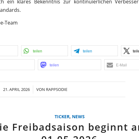
h ein klares Bekenntnis zur kontinuierlichen Verbesse
tandards.
ie-Team
teilen
teilen
teil
teilen
E-Mail
21. APRIL 2026
/
VON
RAPPSODIE
TICKER
,
NEWS
ie Freibadsaison beginnt 