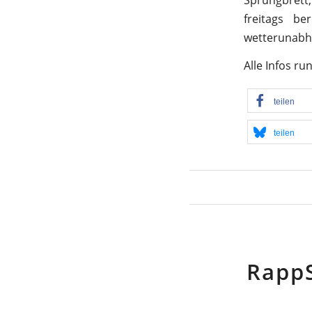
freitags b
wetterunabh
Alle Infos r
teilen
teilen
Rapp