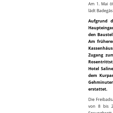
Am 1. Mai ö
lädt Badegäs
Aufgrund d
Haupteingan
den Baustel
Am frühere
Kassenhäusc
Zugang zum
Rosentritts
Hotel Salin
dem Kurpar
Gehminuten
erstattet.
Die Freibads
von 8 bis 2
Sprungbrett