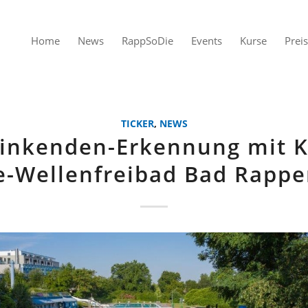
Home
News
RappSoDie
Events
Kurse
Prei
TICKER
,
NEWS
rinkenden-Erkennung mit K
e-Wellenfreibad Bad Rapp