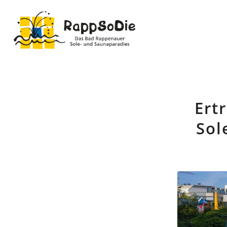
Ert
Sol