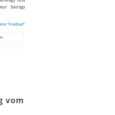
tur beträgt
te “Freibad”
en
g vom