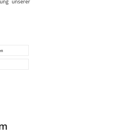
rung unserer
en
am