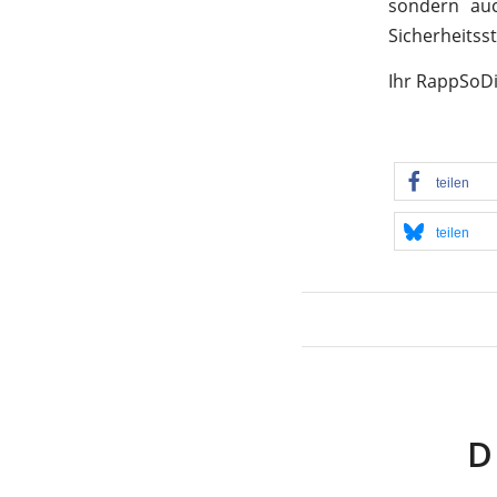
sondern auc
Sicherheitss
Ihr RappSoD
teilen
teilen
D