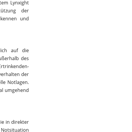
stem Lynxight
tützung der
erkennen und
ich auf die
ußerhalb des
trinkenden-
verhalten der
le Notlagen.
onal umgehend
ie in direkter
Notsituation