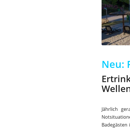
Neu: F
Ertri
Welle
Jährlich g
Notsituation
Badegästen 