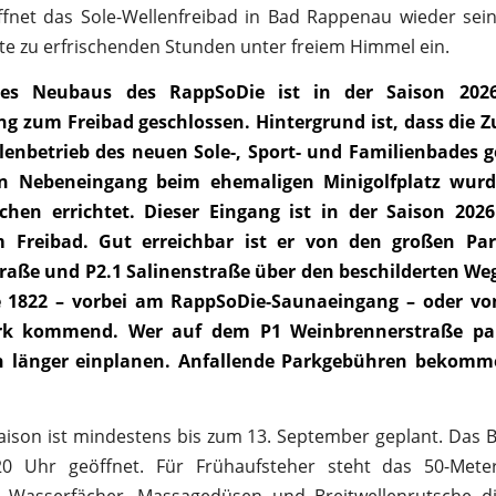
ffnet das Sole-Wellenfreibad in Bad Rappenau wieder sei
te zu erfrischenden Stunden unter freiem Himmel ein.
es Neubaus des RappSoDie ist in der Saison 202
g zum Freibad geschlossen. Hintergrund ist, dass die 
lenbetrieb des neuen Sole-, Sport- und Familienbades g
n Nebeneingang beim ehemaligen Minigolfplatz wurd
hen errichtet. Dieser Eingang ist in der Saison 2026
 Freibad. Gut erreichbar ist er von den großen Par
traße und P2.1 Salinenstraße über den beschilderten W
e 1822 – vorbei am RappSoDie-Saunaeingang – oder v
k kommend. Wer auf dem P1 Weinbrennerstraße park
 länger einplanen. Anfallende Parkgebühren bekomm
aison ist mindestens bis zum 13. September geplant. Das Ba
0 Uhr geöffnet. Für Frühaufsteher steht das 50-Mete
, Wasserfächer, Massagedüsen und Breitwellenrutsche d