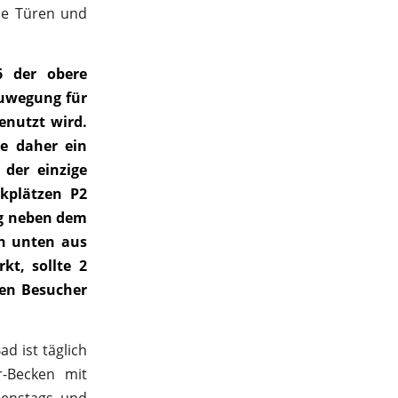
ne Türen und
6 der obere
Zuwegung für
enutzt wird.
e daher ein
 der einzige
kplätzen P2
eg neben dem
on unten aus
t, sollte 2
en Besucher
d ist täglich
r-Becken mit
ienstags und