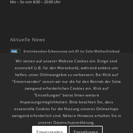
Mo – So von 8:00 – 20:00 Uhr
Aktuelle News
Ertrinkenden-Erkennung mit KI im Sole-Wellenfreibad
Bad Rappenau
Wir setzen auf unserer Website Cookies ein. Einige sind
21. April 2026 - 10:28
essenziell (z.B. für den Warenkorb), während andere uns
Die Freibadsaison beginnt am 01.05.2026
helfen, unser Onlineangebot zu verbessern. Bei Klick auf
28. März 2026 - 12:39
"Einverstanden" setzen wir nur die für den Betrieb der Seite
RappSoDie Weihnachts-Shopping vom 24.11. – 23.12.25
zwingend erforderlichen Cookies ein. Klick auf
24. November 2025 - 14:30
"Einstellungen" bietet Ihnen weitere
Anpassungsmöglichkeiten. Bitte beachten Sie, dass
essenzielle Cookies für die Nutzung unseres Onlineshops
zwingend erforderlich sind. Nähere Hinweise erhalten Sie in
unserer Datenschutzerklärung.
© 2026 RappSoDie Bad Rappenau | Realisierung:
Einverstanden
Einstellungen