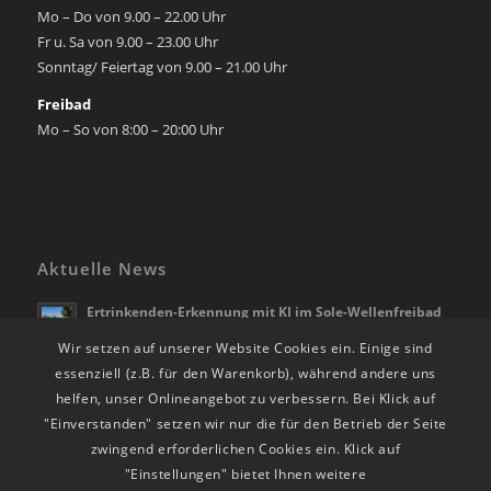
Mo – Do von 9.00 – 22.00 Uhr
Fr u. Sa von 9.00 – 23.00 Uhr
Sonntag/ Feiertag von 9.00 – 21.00 Uhr
Freibad
Mo – So von 8:00 – 20:00 Uhr
Aktuelle News
Ertrinkenden-Erkennung mit KI im Sole-Wellenfreibad
Bad Rappenau
Wir setzen auf unserer Website Cookies ein. Einige sind
21. April 2026 - 10:28
essenziell (z.B. für den Warenkorb), während andere uns
Die Freibadsaison beginnt am 01.05.2026
helfen, unser Onlineangebot zu verbessern. Bei Klick auf
28. März 2026 - 12:39
"Einverstanden" setzen wir nur die für den Betrieb der Seite
RappSoDie Weihnachts-Shopping vom 24.11. – 23.12.25
zwingend erforderlichen Cookies ein. Klick auf
24. November 2025 - 14:30
"Einstellungen" bietet Ihnen weitere