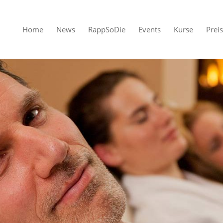
Home
News
RappSoDie
Events
Kurse
Prei