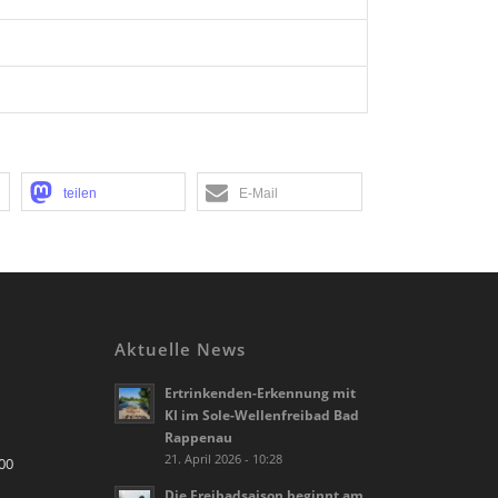
teilen
E-Mail
Aktuelle News
Ertrinkenden-Erkennung mit
KI im Sole-Wellenfreibad Bad
Rappenau
21. April 2026 - 10:28
.00
Die Freibadsaison beginnt am