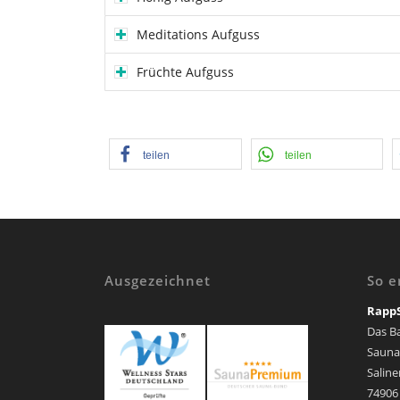
Meditations Aufguss
Früchte Aufguss
teilen
teilen
Ausgezeichnet
So e
Rapp
Das B
Sauna
Saline
74906