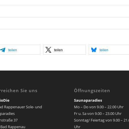
teilen
teilen
teilen
rreichen Sie uns
Öffnungszeiten
SoDie
Saunaparadies
ad Rappenauer Sole- und
Mo – Do von 9.00 – 22.00 Uhr
paradies
Fr u. Sa von 9.00 – 23.00 Uhr
nstraße 37
Sonntag/ Feiertag von 9.00 – 21
 Bad Rappenau
Uhr